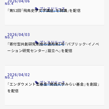
2026/04/06
No.4
プレスリリース
「第52回「飛鳥史学文学講座」を開講」を配信
2026/04/03
No.3
プレスリリース
「寄付型共創研究制度の適用第1号『パブリック・イノベ
ーション研究センター』設立へ」を配信
2026/04/02
No.2
プレスリリース
「エンダウメント型基金『関西大学みらい基金』を創設」
を配信