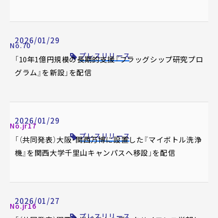
2026/01/29
No.70
プレスリリース
「10年1億円規模の長期的支援『フラッグシップ研究プロ
グラム』を新設」を配信
2026/01/29
No.jr17
プレスリリース
「（共同発表）大阪・関西万博に設置した『マイボトル洗浄
機』を関西大学千里山キャンパスへ移設」を配信
2026/01/27
No.jr16
プレスリリース