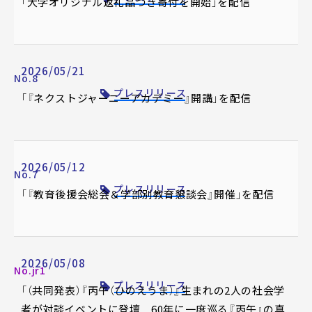
「大学オリジナル返礼品つき寄付を開始」を配信
2026/05/21
No.8
プレスリリース
「『ネクストジャーニーアカデミー』開講」を配信
2026/05/12
No.7
プレスリリース
「『教育後援会総会＆学部別教育懇談会』開催」を配信
2026/05/08
No.jr1
プレスリリース
「（共同発表）『丙午（ひのえうま）』生まれの2人の社会学
者が対談イベントに登壇 60年に一度巡る『丙午』の真