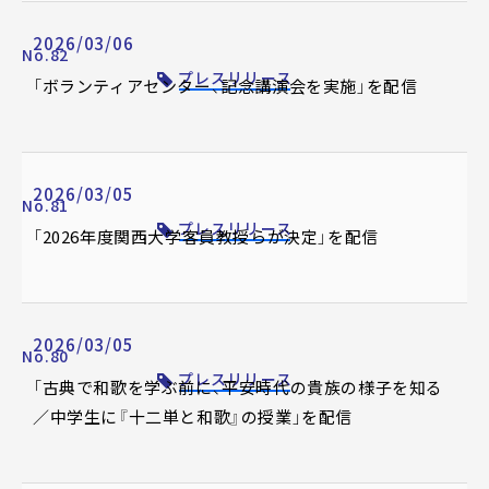
2026/03/06
No.82
プレスリリース
「ボランティアセンター、記念講演会を実施」を配信
2026/03/05
No.81
プレスリリース
「2026年度関西大学客員教授らが決定」を配信
2026/03/05
No.80
プレスリリース
「古典で和歌を学ぶ前に、平安時代の貴族の様子を知る
／中学生に『十二単と和歌』の授業」を配信