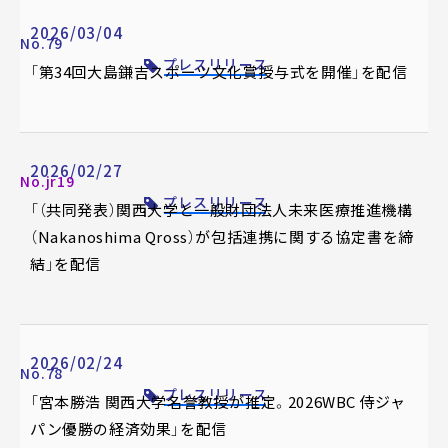
2026/03/04
No.79
プレスリリース
「第34回大島鎌吉スポーツ文化賞授与式を開催」を配信
2026/02/27
No.jr19
プレスリリース
「（共同発表）関西大学と一般財団法人未来医療推進機構
（Nakanoshima Qross）が包括連携に関する協定書を締
結」を配信
2026/02/24
No.78
プレスリリース
「宮本勝浩 関西大学名誉教授が推定。2026WBC 侍ジャ
パン優勝の経済効果」を配信