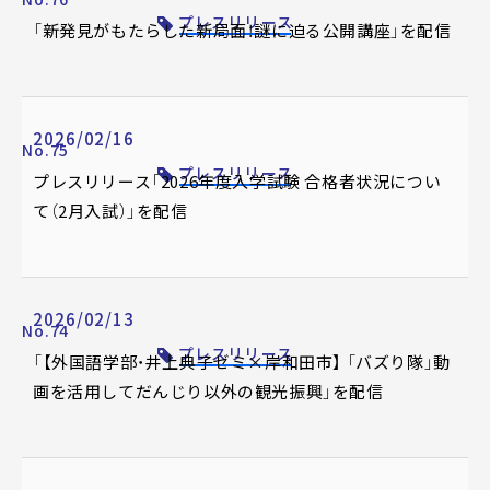
プレスリリース
「新発見がもたらした新局面！謎に迫る公開講座」を配信
2026/02/16
No.75
プレスリリース
プレスリリース「2026年度入学試験 合格者状況につい
て（2月入試）」を配信
2026/02/13
No.74
プレスリリース
「【外国語学部・井上典子ゼミ×岸和田市】 「バズり隊」動
画を活用してだんじり以外の観光振興」を配信