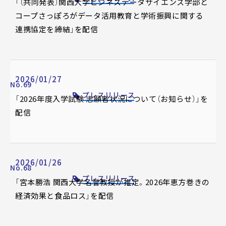
「（共同発表）関西大学ビジネスデータサイエンス学部と
コープさっぽろがデータ活用教育と学術振興に関する
連携協定を締結」を配信
2026/01/27
No.69
プレスリリース
「2026年度入学試験 志願者状況について（お知らせ）」を
配信
2026/01/26
No.68
プレスリリース
「宮本勝浩 関西大学名誉教授が推定。2026年恵方巻きの
経済効果と食品ロス」を配信