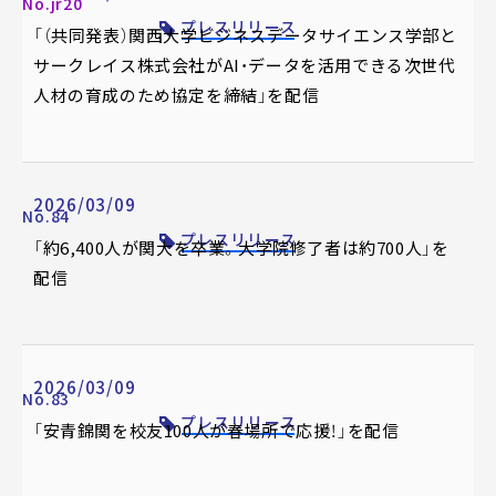
No.jr20
プレスリリース
「（共同発表）関西大学ビジネスデータサイエンス学部と
サークレイス株式会社がAI・データを活用できる次世代
人材の育成のため協定を締結」を配信
2026/03/09
No.84
プレスリリース
「約6,400人が関大を卒業。大学院修了者は約700人」を
配信
2026/03/09
No.83
プレスリリース
「安青錦関を校友100人が春場所で応援！」を配信