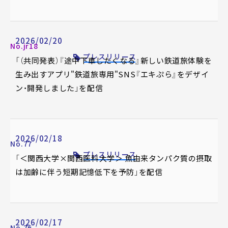
2026/02/20
No.jr18
プレスリリース
「（共同発表）『途中下車したくなる』新しい鉄道旅体験を
生み出すアプリ"鉄道旅専用"SNS『エキぷら』をデザイ
ン・開発しました」を配信
2026/02/18
No.77
プレスリリース
「＜関西大学×関西医科大学＞ 魚由来タンパク質の摂取
は加齢に伴う短期記憶低下を予防」を配信
2026/02/17
No.76