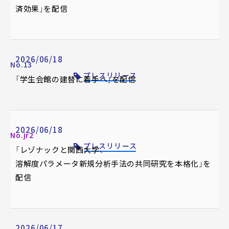
済効果」を配信
2026/06/18
No.13
プレスリリース
「学生会館の建替に着手へ」を配信
2026/06/18
No.jr2
プレスリリース
「レゾナックと関西大学、
溶解度パラメータ新規分析手法の共同研究を本格化」を
配信
2026/06/17