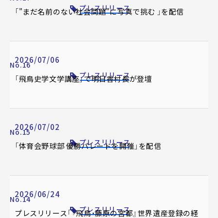
プレスリリース
「"まだ名前のない社会問題"に写真で挑む 」を配信
2026/07/06
No.16
プレスリリース
「飛鳥史学文学講座」で明日香村長が登壇
2026/07/02
No.15
プレスリリース
「体育会野球部 優勝パレードを開催」を配信
2026/06/24
No.14
プレスリリース
プレスリリース「『飛鳥・藤原の宮都』世界遺産登録の経