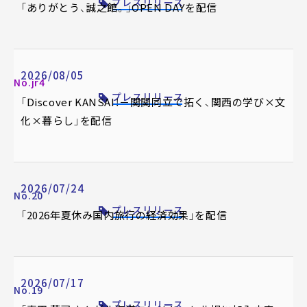
プレスリリース
「ありがとう、誠之館。」OPEN DAYを配信
2026/08/05
No.jr4
プレスリリース
「Discover KANSAI！－関関同立で拓く、関西の学び×文
化×暮らし」を配信
2026/07/24
No.20
プレスリリース
「2026年夏休み国内旅行の経済効果」を配信
2026/07/17
No.19
プレスリリース