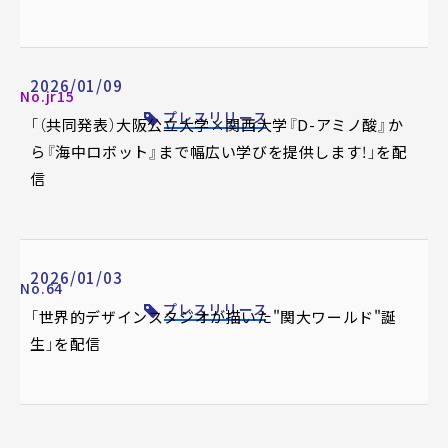
2026/01/09
No.jr15
プレスリリース
「（共同発表）大阪公立大学×関西大学『D-アミノ酸』か
ら『海中ロボット』まで幅広い学びを提供します！」を配
信
2026/01/03
No.64
プレスリリース
「世界的デザインスタジオが描いた"関大ワールド"誕
生」を配信