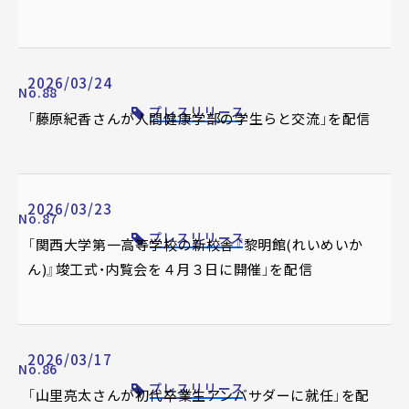
2026/03/24
No.88
プレスリリース
「藤原紀香さんが人間健康学部の学生らと交流」を配信
2026/03/23
No.87
プレスリリース
「関西大学第一高等学校の新校舎『黎明館(れいめいか
ん)』竣工式・内覧会を４月３日に開催」を配信
2026/03/17
No.86
プレスリリース
「山里亮太さんが初代卒業生アンバサダーに就任」を配