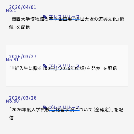
2026/04/01
No.1
プレスリリース
「関西大学博物館の春季企画展『近世大坂の遊興文化』開
催」を配信
2026/03/27
No.91
プレスリリース
「『新入生に贈る100冊』（2026年度版）を発表」を配信
2026/03/26
No.90
プレスリリース
「2026年度入学試験 合格者状況について（全確定）」を配
信