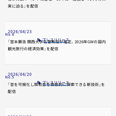
実に迫る」を配信
2026/04/23
No.6
プレスリリース
「宮本勝浩 関西大学名誉教授が推定。2026年GWの国内
観光旅行の経済効果」を配信
2026/04/20
No.5
プレスリリース
「音を可視化し類似音を直感的に探索できる新技術」を
配信