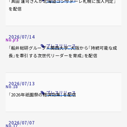
「真田 蓮司さんが北海道コンサドーレ札幌に加入内定」
を配信
2026/07/14
No.jr3
プレスリリース
「船井総研グループ×関西大学、大阪から「持続可能な成
長」を牽引する次世代リーダーを育成」を配信
2026/07/13
No.18
プレスリリース
「2026年祇園祭の経済効果」を配信
2026/07/07
No.17