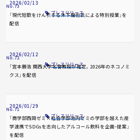
2026/02/13
No.73
プレスリリース
「現代短歌をけん引する木下龍也氏による特別授業」を
配信
2026/02/12
No.72
プレスリリース
「宮本勝浩 関西大学名誉教授が推定。2026年のネコノミ
クス」を配信
2026/01/29
No.71
プレスリリース
「商学部西岡ゼミ×社会学部池内ゼミの学部を越えた産
学連携でSDGsを志向したアルコール飲料を企画・提案」
を配信