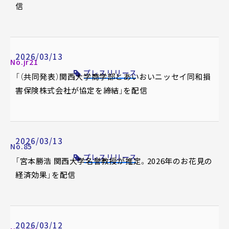
信
2026/03/13
No.jr21
プレスリリース
「（共同発表）関西大学商学部とあいおいニッセイ同和損
害保険株式会社が協定を締結」を配信
2026/03/13
No.85
プレスリリース
「宮本勝浩 関西大学名誉教授が推定。2026年のお花見の
経済効果」を配信
2026/03/12