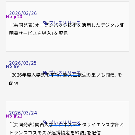
2026/03/26
No.jr23
プレスリリース
「（共同発表）オープンバッジ技術を活用したデジタル証
明書サービスを導入」を配信
2026/03/25
No.89
プレスリリース
「2026年度入学式を挙行。新入生歓迎の集いも開催」を
配信
2026/03/24
No.jr22
プレスリリース
「（共同発表）関西大学ビジネスデータサイエンス学部と
トランスコスモスが連携協定を締結」を配信