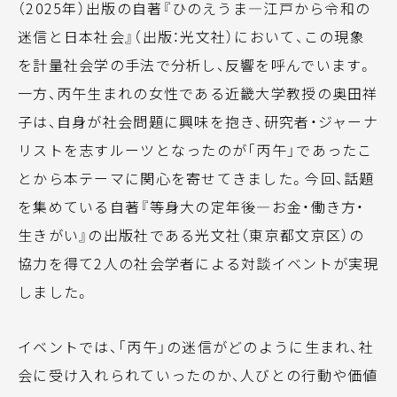
（2025年）出版の自著『ひのえうま―江戸から令和の
迷信と日本社会』（出版：光文社）において、この現象
を計量社会学の手法で分析し、反響を呼んでいます。
一方、丙午生まれの女性である近畿大学教授の奥田祥
子は、自身が社会問題に興味を抱き、研究者・ジャーナ
リストを志すルーツとなったのが「丙午」であったこ
とから本テーマに関心を寄せてきました。今回、話題
を集めている自著『等身大の定年後―お金・働き方・
生きがい』の出版社である光文社（東京都文京区）の
協力を得て2人の社会学者による対談イベントが実現
しました。
イベントでは、「丙午」の迷信がどのように生まれ、社
会に受け入れられていったのか、人びとの行動や価値