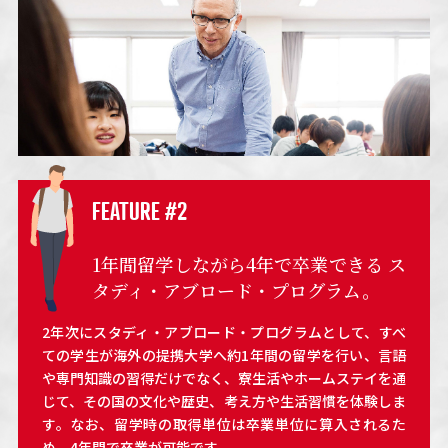
FEATURE #2
1年間留学しながら4年で卒業できる
ス
タディ・アブロード・プログラム。
2年次にスタディ・アブロード・プログラムとして、すべ
ての学生が海外の提携大学へ約1年間の留学を行い、言語
や専門知識の習得だけでなく、寮生活やホームステイを通
じて、その国の文化や歴史、考え方や生活習慣を体験しま
す。なお、留学時の取得単位は卒業単位に算入されるた
め、4年間で卒業が可能です。