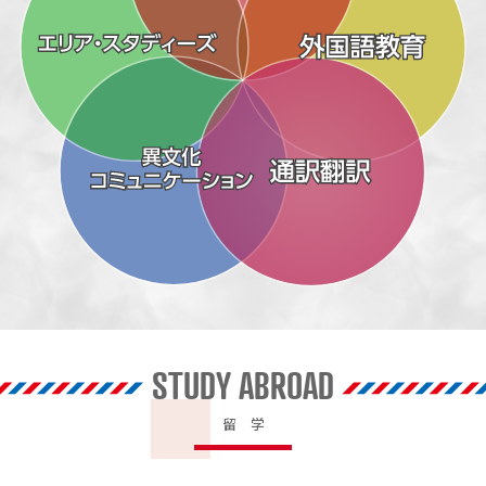
STUDY ABROAD
留 学