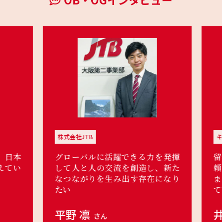
株式会社JTB
キヤ
日本
グローバルに活躍できる力を発揮
留
てい
して人と人の交流を創造し、新た
頼
なつながりを生み出す存在になり
ま
たい
て
平野 凛
井
さん