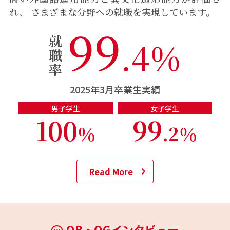
れ、 さまざまな分野への就職を実現しています。
99
就
.
4
％
職
率
2025年3月卒業生実績
男子学生
女子学生
100
99
％
.
2
％
Read More
OB・OGインタビュー