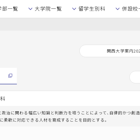
学部一覧
大学院一覧
留学生別科
併設校
関西大学案内20
学科
と政治に関わる幅広い知識と判断力を培うことによって、自律的かつ創造
に柔軟に対応できる人材を育成することを目的とする。