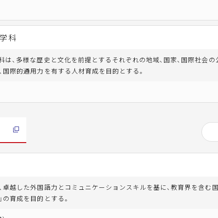
学科
科は、多様な歴史と文化を前提とするそれぞれの地域、国家、国際社会の
、国際的通用力を有する人材育成を目的とする。
科
、卓越した外国語力とコミュニケーションスキルを基に、教育界を含む
」の育成を目的とする。