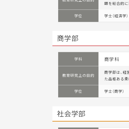
題を総合的に
学位
学士（経済学）
商学部
商学科
学科
商学部は、経
教育研究上の目的
た品格ある柔
学位
学士（商学）
社会学部