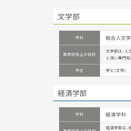
文学部
総合人文
学科
文学部は、人
教育研究上の目的
と深い専門知
学位
学士（文学）
経済学部
経済学科
学科
経済学部は、
教育研究上の目的