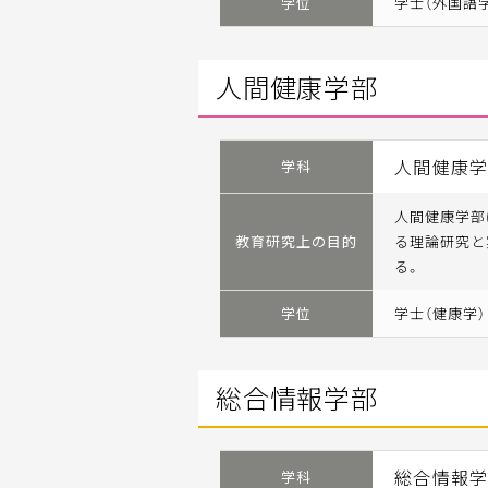
学位
学士（外国語
人間健康学部
人間健康
学科
人間健康学部
教育研究上の目的
る理論研究と
る。
学位
学士（健康学）
総合情報学部
総合情報
学科