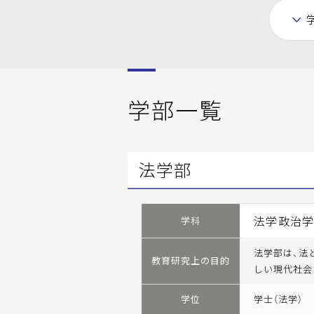
学部一覧
法学部
法学政治
学科
法学部は、法
教育研究上の目的
しい現代社会
学位
学士（法学）