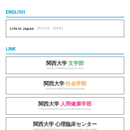
ENGLISH
Life in Japan
【学生生活・奨学金】
LINK
関西大学
文学部
KANSAI UNIVERSITY Faculty of Letters
関西大学
社会学部
KANSAI UNIVERSITY Faculty of Sociology
関西大学
人間健康学部
KANSAI UNIVERSITY Faculty of Health and Well-being
関西大学 心理臨床センター
KANSAI UNIVERSITY Psychological Service and counseling center