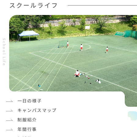
スクールライフ
S
c
h
o
o
l
L
i
f
e
一日の様子
キャンパスマップ
制服紹介
年間行事