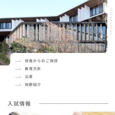
I
n
t
r
o
d
u
c
t
i
o
n
校長からのご挨拶
教育方針
沿革
校歌紹介
入試情報