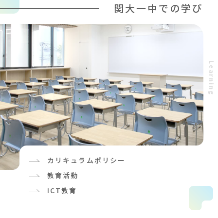
関大一中での学び
L
e
a
r
n
i
n
g
カリキュラムポリシー
教育活動
ICT教育