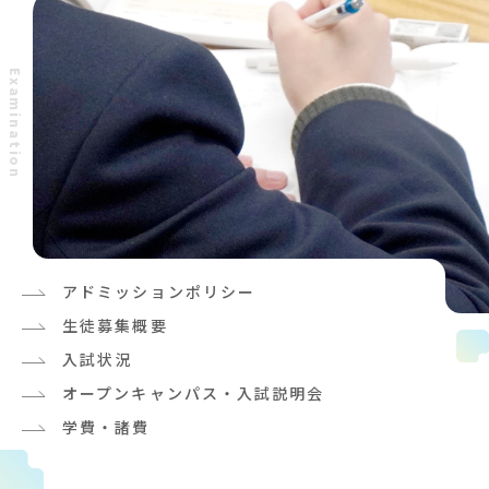
E
x
a
m
i
n
a
t
i
o
n
アドミッションポリシー
生徒募集概要
入試状況
オープンキャンパス・入試説明会
学費・諸費