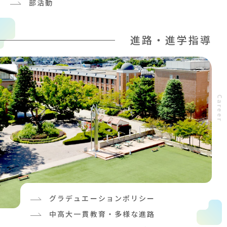
部活動
進路・進学指導
C
a
r
e
e
r
グラデュエーションポリシー
中高大一貫教育・多様な進路