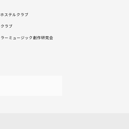
部
スホステルクラブ
ークラブ
ュラーミュージック創作研究会