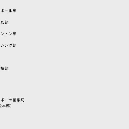
トボール部
なた部
ミントン部
ンシング部
部
競技部
スポーツ編集局
会本部）