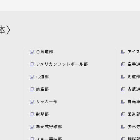
体〉
合気道部
アイ
アメリカンフットボール部
空手
弓道部
剣道
航空部
古武
サッカー部
自転
射撃部
柔道
準硬式野球部
少林
スキー競技部
相撲