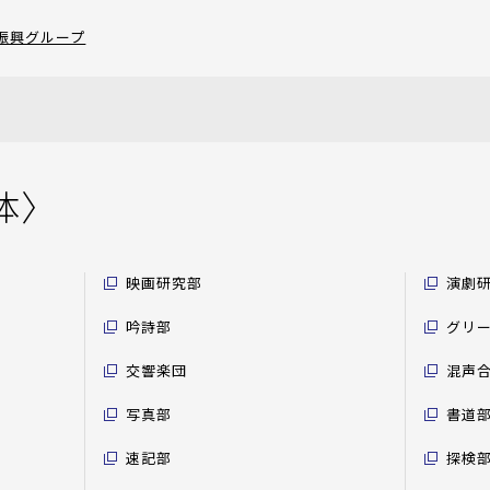
振興グループ
体〉
映画研究部
演劇
吟詩部
グリ
交響楽団
混声
写真部
書道
速記部
探検