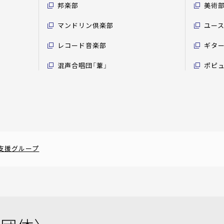
邦楽部
美術
マンドリン倶楽部
ユー
レコード音楽部
ギタ
混声合唱団「葦」
ポピ
支援グループ