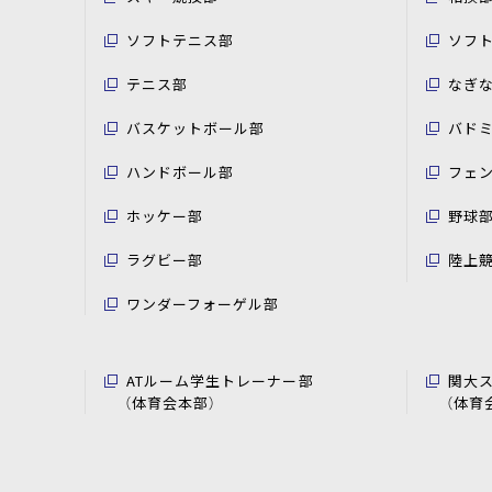
ソフトテニス部
ソフ
テニス部
なぎ
バスケットボール部
バド
ハンドボール部
フェ
ホッケー部
野球
ラグビー部
陸上
ワンダーフォーゲル部
ATルーム学生トレーナー部
関大
（体育会本部）
（体育