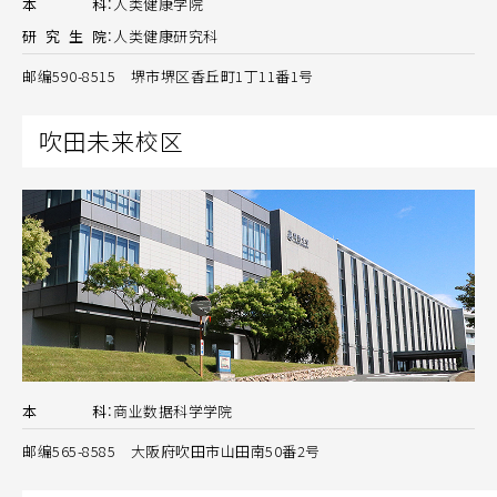
本
科
：
人类健康学院
研
究
生
院
：
人类健康研究科
邮编590-8515 堺市堺区香丘町1丁11番1号
吹田未来校区
本
科
：
商业数据科学学院
邮编565-8585 大阪府吹田市山田南50番2号