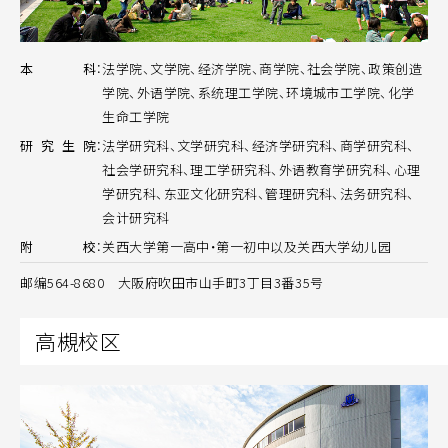
本
科
：
法学院、文学院、经济学院、商学院、社会学院、政策创造
学院、外语学院、系统理工学院、环境城市工学院、化学
生命工学院
研
究
生
院
：
法学研究科、文学研究科、经济学研究科、商学研究科、
社会学研究科、理工学研究科、外语教育学研究科、心理
学研究科、东亚文化研究科、管理研究科、法务研究科、
会计研究科
附
校
：
关西大学第一高中・第一初中以及关西大学幼儿园
邮编564-8680 大阪府吹田市山手町3丁目3番35号
高槻校区