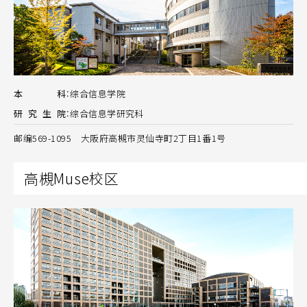
本
科
：
综合信息学院
研
究
生
院
：
综合信息学研究科
邮编569-1095 大阪府高槻市灵仙寺町2丁目1番1号
高槻Muse校区