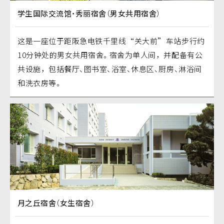
学生国际交流馆・秀丽宿舍（男女共用宿舍）
这是一座位于距阪急电铁千里线“关大前”车站步行约
10分钟处的男女共用宿舍。宿舍为单人间，并配备有公
共设施，包括餐厅、图书室、浴室、休息区、厨房、淋浴间
和洗衣房等。
月之丘宿舍（女生宿舍）