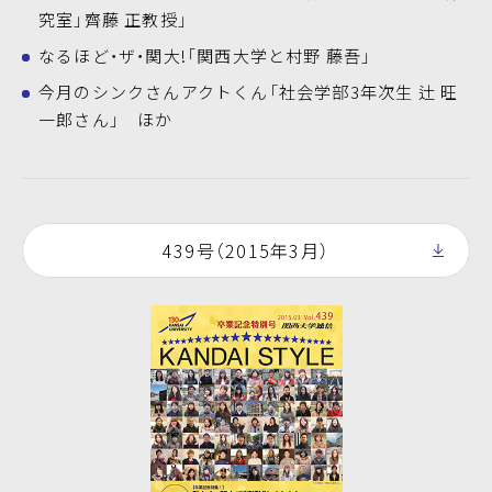
究室」齊藤 正教授」
なるほど・ザ・関大!「関西大学と村野 藤吾」
今月のシンクさんアクトくん「社会学部3年次生 辻 旺
一郎さん」 ほか
439号（2015年3月）