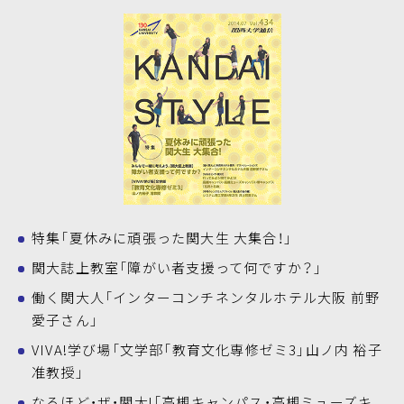
特集「夏休みに頑張った関大生 大集合！」
関大誌上教室「障がい者支援って何ですか？」
働く関大人「インターコンチネンタルホテル大阪 前野
愛子さん」
VIVA!学び場「文学部「教育文化専修ゼミ3」山ノ内 裕子
准教授」
なるほど・ザ・関大!「高槻キャンパス・高槻ミューズキ