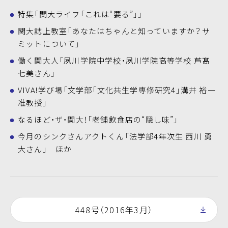
特集「関大ライフ「これは“要る”」」
関大誌上教室「あなたはちゃんと知っていますか？サ
ミットについて」
働く関大人「夙川学院中学校・夙川学院高等学校 芦髙
七美さん」
VIVA!学び場「文学部「文化共生学専修研究4」溝井 裕一
准教授」
なるほど・ザ・関大！「老舗飲食店の“隠し味”」
今月のシンクさんアクトくん「法学部4年次生 西川 勇
大さん」 ほか
448号（2016年3月）