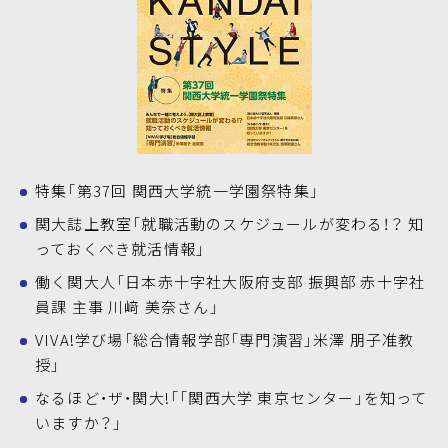
特集「第37回 関西大学統一学園祭特集」
関大誌上教室「就職活動のスケジュールが変わる！？ 知
っておくべき就活情報」
働く関大人「日本赤十字社大阪府支部 振興部 赤十字社
員課 主事 川﨑 美奈さん」
VIVA!学び場「総合情報学部「専門演習」米澤 朋子准教
授」
なるほど・ザ・関大!「「関西大学 東京センター」を知って
いますか？」