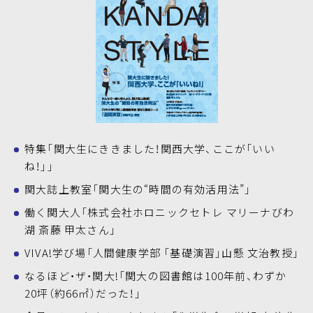
特集「関大生にききました！関西大学、ここが「いい
ね！」」
関大誌上教室「関大生の“時間の有効活用法”」
働く関大人「株式会社ホロニックセトレ マリーナびわ
湖 斎藤 甲太さん」
VIVA!学び場「人間健康学部 「基礎演習」山懸 文治教授」
なるほど・ザ・関大!「関大の図書館は100年前、わずか
20坪（約66㎡）だった！」