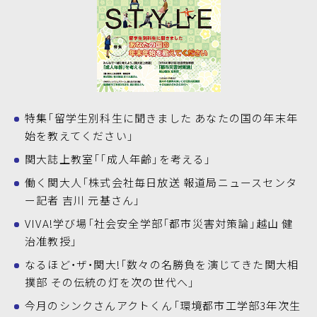
特集「留学生別科生に聞きました あなたの国の年末年
始を教えてください」
関大誌上教室「「成人年齢」を考える」
働く関大人「株式会社毎日放送 報道局ニュースセンタ
ー記者 吉川 元基さん」
VIVA!学び場「社会安全学部「都市災害対策論」越山 健
治准教授」
なるほど・ザ・関大!「数々の名勝負を演じてきた関大相
撲部 その伝統の灯を次の世代へ」
今月のシンクさんアクトくん「環境都市工学部3年次生