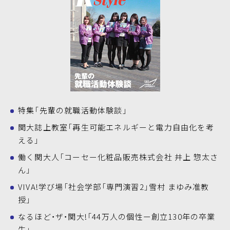
特集「先輩の就職活動体験談」
関大誌上教室「再生可能エネルギーと電力自由化を考
える」
働く関大人「コーセー化粧品販売株式会社 井上 惣太さ
ん」
VIVA!学び場「社会学部「専門演習2」雪村 まゆみ准教
授」
なるほど・ザ・関大!「44万人の個性ー創立130年の卒業
生」