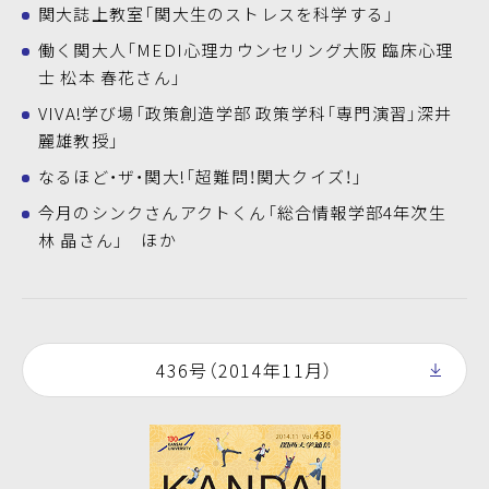
関大誌上教室「関大生のストレスを科学する」
働く関大人「MEDI心理カウンセリング大阪 臨床心理
士 松本 春花さん」
VIVA!学び場「政策創造学部 政策学科「専門演習」深井
麗雄教授」
なるほど・ザ・関大!「超難問！関大クイズ！」
今月のシンクさんアクトくん「総合情報学部4年次生
林 晶さん」 ほか
436号（2014年11月）