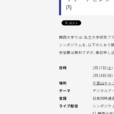
内
関西大学では、私立大学研究ブラ
シンポジウムを、以下のとおり
参加費は無料ですが、事前申し
日時
2月17日(土)
2月18日(日)
場所
千里山キャ
テーマ
デジタルア
言語
日英同時通
ライブ配信
シンポジウム
関西大学公