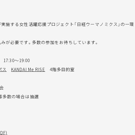
が実施する女性活躍応援プロジェクト「日経ウーマノミクス」の一環
込みが必要です。多数の参加をお待ちしています。
17:30～19:00
パス
KANDAI Me RISE
4階多目的室
話会
応募多数の場合は抽選
F)