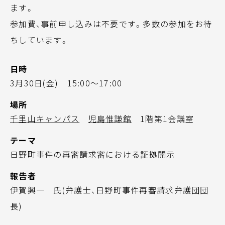
ます。
参加費、事前申し込みは不要です。多数の参加をお待
ちしています。
日時
3月30日(金) 15:00～17:00
場所
千里山キャンパス
児島惟謙館
1階第1会議室
テーマ
日野町事件の再審請求審における証拠開示
報告者
伊賀興一 氏(弁護士、日野町事件再審請求弁護団団
長)