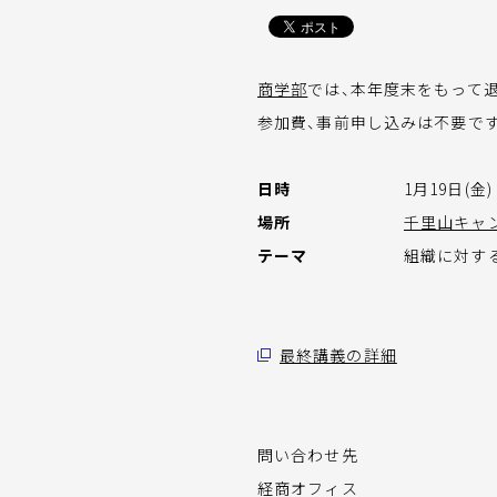
商学部
では、本年度末をもって
参加費、事前申し込みは不要で
日時
1月19日(金) 
場所
千里山キャ
テーマ
組織に対す
最終講義の詳細
問い合わせ先
経商オフィス