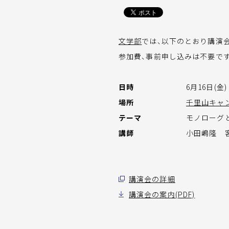
文学部
では、以下のとおり講演
参加費、事前申し込みは不要で
日時
6月16日(金) 
場所
千里山キャ
テーマ
モノローグ
講師
小田嶋隆 客
講演会の詳細
講演会の案内(PDF)