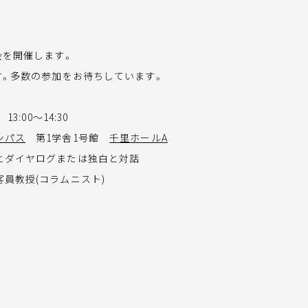
会を開催します。
す。多数の参加をお待ちしています。
13:00～14:30
ンパス
第1学舎1号館
千里ホールA
とダイヤログまたは独白と対話
員教授(コラムニスト)