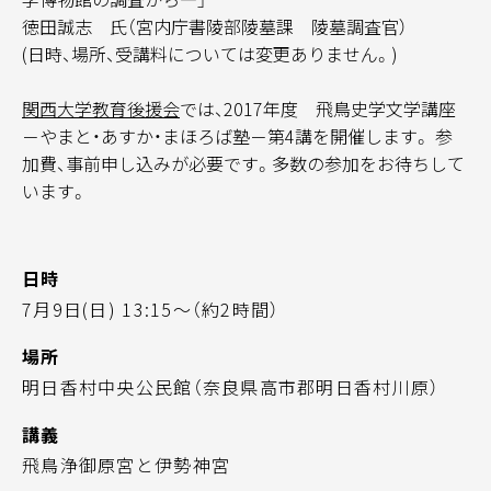
徳田誠志 氏（宮内庁書陵部陵墓課 陵墓調査官）
(日時、場所、受講料については変更ありません。)
関西大学教育後援会
では、2017年度 飛鳥史学文学講座
－やまと・あすか・まほろば塾－第4講を開催します。 参
加費、事前申し込みが必要です。多数の参加をお待ちして
います。
日時
7月9日(日) 13:15～（約2時間）
場所
明日香村中央公民館（奈良県高市郡明日香村川原）
講義
飛鳥浄御原宮と伊勢神宮