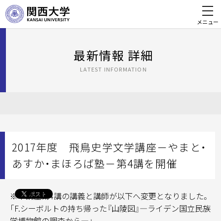
メニュー
最新情報 詳細
LATEST INFORMATION
2017年度 飛鳥史学文学講座－やまと・
あすか・まほろば塾－第4講を開催
※本講座第4講の講義と講師が以下へ変更となりました。
「F.シーボルトの持ち帰った『山陵図』―ライデン国立民族
学博物館の調査から―」