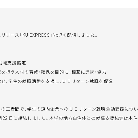
ース「KU EXPRESS」No.7を配信しました。
の就職支援協定
代を担う人材の育成・確保を目的に、相互に連携・協力
など、学生の就職活動を支援し、ＵＩＪターン就職を促進
の三者間で、学生の道内企業へのＵＩＪターン就職活動支援につい
月22 日に締結しました。本学の地方自治体との就職支援協定は本件で