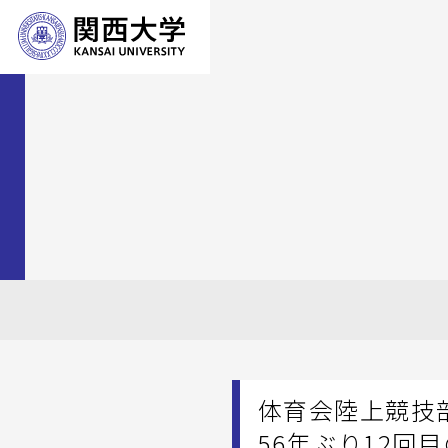
体育会陸上競技部
56年ぶり12回