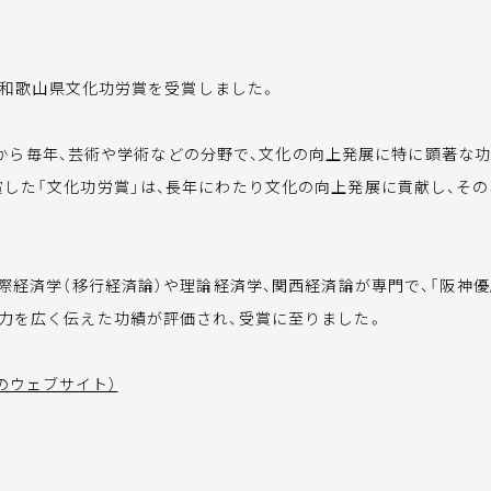
度和歌山県文化功労賞を受賞しました。
）年から毎年、芸術や学術などの分野で、文化の向上発展に特に顕著な
賞した「文化功労賞」は、長年にわたり文化の向上発展に貢献し、そ
経済学（移行経済論）や理論経済学、関西経済論が専門で、「阪神優
魅力を広く伝えた功績が評価され、受賞に至りました。
のウェブサイト）