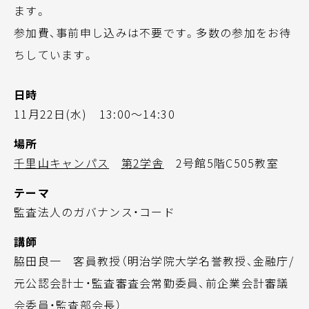
ます。
参加費、事前申し込みは不要です。多数の参加をお待
ちしています。
日時
11月22日(水) 13:00～14:30
場所
千里山キャンパス
第2学舎
2号館5階C505教室
テーマ
監査法人のガバナンス・コード
講師
脇田良一 客員教授（明治学院大学名誉教授、金融庁/
元公認会計士・監査審査会常勤委員、前企業会計審議
会委員・監査部会長）