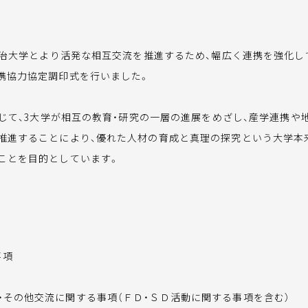
治大学とより活発な相互交流を推進するため、幅広く連携を強化して
携協力協定調印式を行いました。
じて、3大学が相互の教育・研究の一層の進展をめざし、産学連携や
推進することにより、優れた人材の育成と真理の探究という大学本
ことを目的としています。
事項
・その他交流に関する事項（ＦＤ・ＳＤ活動に関する事項を含む）