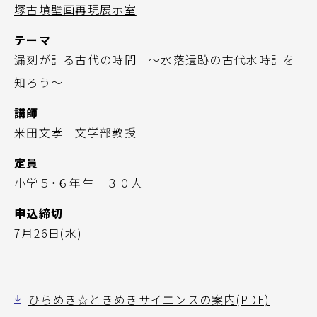
塚古墳壁画再現展示室
テーマ
漏刻が計る古代の時間 ～水落遺跡の古代水時計を
知ろう～
講師
米田文孝 文学部教授
定員
小学５・６年生 ３０人
申込締切
7月26日(水)
ひらめき☆ときめきサイエンスの案内(PDF)