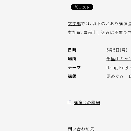
文学部
では、以下のとおり講演
参加費、事前申し込みは不要で
日時
6月5日(月) 1
場所
千里山キャ
テーマ
Using Engli
講師
原めぐみ 氏
講演会の詳細
問い合わせ先