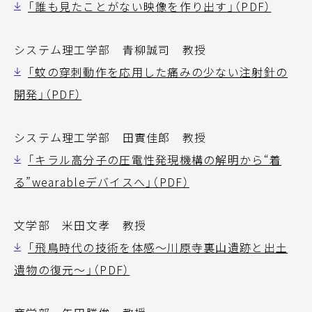
「誰も見たことがない映像を作り出す」（PDF）
システム理工学部 青柳誠司 教授
「蚊の穿刺動作を応用した痛みの少ない注射針の
開発」（PDF）
システム理工学部 田實佳郎 教授
「キラル高分子の圧電性発現機構の解明から“着
る”wearableデバイスへ」（PDF）
文学部 米田文孝 教授
「飛鳥時代の技術を体感～川原寺裏山遺跡と出土
遺物の復元～」（PDF）