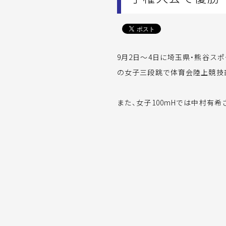
9月2日～4日に埼玉県・熊谷ス
の女子三段跳で体育会陸上競技部
また、女子100mHでは中村有希