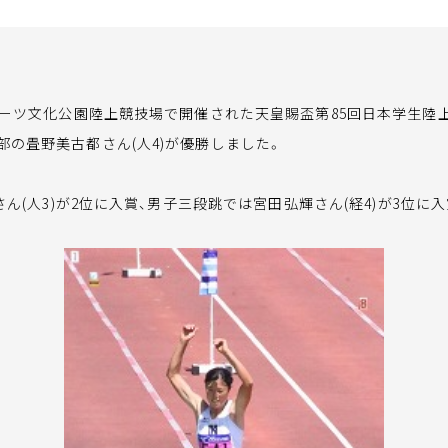
ポーツ文化公園陸上競技場で開催された天皇賜盃第85回日本学生陸上
の畳野美古都さん(人4)が優勝しました。
さん(人3)が2位に入賞、男子三段跳では宮田弘輝さん(経4)が3位に