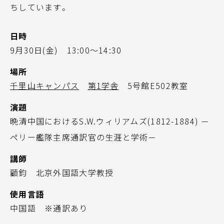
ちしています。
日時
9月30日(金) 13:00～14:30
場所
千里山キャンパス
第1学舎
5号館E502教室
演題
晩清中国におけるS.W.ウィリアムズ(1812-1884) －
ペリー艦隊主席通訳官の生涯と学術－
講師
顧鈞 北京外国語大学教授
使用言語
中国語 ※通訳あり