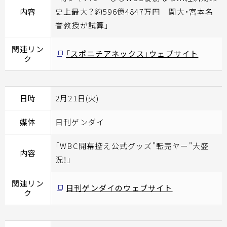
内容
史上最大？約596億4847万円 関大・宮本名
誉教授が試算」
関連リン
「スポニチアネックス」ウェブサイト
ク
日時
2月21日(火)
媒体
日刊ゲンダイ
「WBC開幕控え公式グッズ"転売ヤー"大盛
内容
況！」
関連リン
日刊ゲンダイのウェブサイト
ク