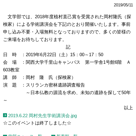
2019/05/11
文学部では、2018年度植村直己賞を受賞された岡村隆氏（探
検家）による学術講演会を下記のとおり開催いたします。事前
申し込み不要・入場無料となっておりますので、多くの皆様の
ご来場をお待ちしております。
記
日 時 ：2019年6月22日（土）15：00～17：50
会 場 ：関西大学千里山キャンパス 第一学舎1号館6階 Ａ
603教室
講 師 ：岡村 隆 氏（探検家）
演 題 ：スリランカ密林遺跡調査報告
～日本仏教の源流を求め、未知の遺跡を探して50年
～
以上
2019.6.22 岡村先生学術講演会.jpg
☆このイベントは終了しました☆