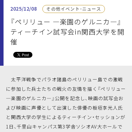
2025/12/08
その他イベント・ニュース
『ペリリュー ―楽園のゲルニカ―』
ティーチイン試写会in関西大学を開
催
太平洋戦争でパラオ諸島のペリリュー島での激戦
に参加した兵士たちの戦火の友情を描く『ペリリュー
―楽園のゲルニカ―』公開を記念し、映画の試写会お
よび映画に声優として出演した俳優の板垣李光人氏
と関西大学の学生によるティーチイン・セッションが
1日、千里山キャンパス第3学舎ソシオAV大ホールで