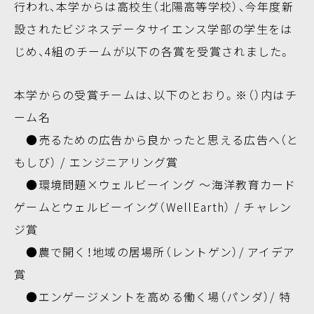
行われ、本学からは高校生（北陽高等学校）、今年度新
設されたビジネスデータサイエンス学部の学生をは
じめ、4組のチームが以下の各賞を受賞されました。
本学からの受賞チームは、以下のとおり。※（）内はチ
ーム名
●売るための広告から良かったと思える広告へ（と
もしび） / エンジニアリング賞
●環境問題×ウェルビーイング ～海洋教育カード
ゲームとウェルビーイング（WellEarth） / チャレン
ジ賞
●農で開く！地域の居場所（レントゲン）/ アイデア
賞
●エンゲージメントを高める働く場（パンダ）/ 特