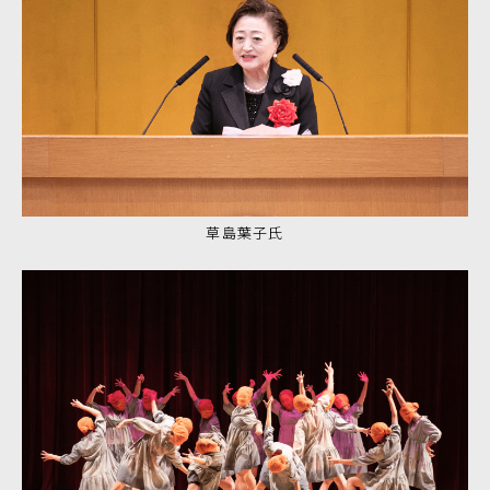
草島葉子氏