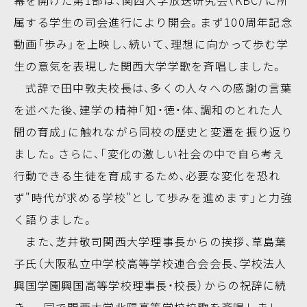
幕を開けた第1部は、関西大学放送研究会（KBC）に所
属する学生の司会進行により開会。まず100周年記念
動画「歩み」を上映し、続いて、理想に向かって歩む学
生の意気を表現した関西大学学歌を斉唱しました。
式辞で田中敦夫校長は、多くの人々への感謝の言葉
を述べた後、建学の精神「知・徳・体、調和のとれた人
間の育成」に触れながら同校の歴史と変遷を振り返り
ました。さらに、「変化の激しい社会の中で自ら考え
行動できる生徒を育成するため、必要な変化を恐れ
ず"時代が求める学校"として歩みを進めます」と力強
く語りました。
また、芝井敬司関西大学理事長からの挨拶、草島葉
子氏（大阪私立中学校高等学校連合会会長、学校法人
興国学園興国高等学校理事長・校長）からの祝辞に続