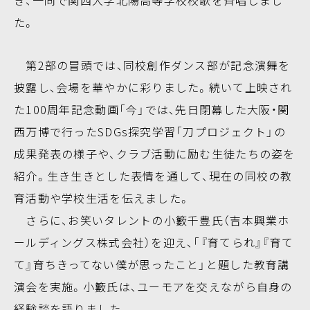
き、一同で関西大学北陽高等学校校歌を斉唱しまし
た。
第2部の冒頭では、同校創作ダンス部が記念演舞を
披露し、会場を華やかに彩りました。続いて上映され
た100周年記念動画「今」では、先日閉幕した大阪・関
西万博で行ったSDGs探究学習「刀プロジェクト」の
成果発表の様子や、クラブ活動に励む生徒たちの姿を
紹介。生き生きとした表情を通して、現在の同校の教
育活動や学校生活を伝えました。
さらに、お笑いタレントの小籔千豊氏（吉本興業ホ
ールディングス株式会社）を迎え、「『育てられ』『育て
て』育ちきってない僕が思ったこと」と題した教育講
演会を実施。小籔氏は、ユーモアを交えながら自身の
経験談を語りました。