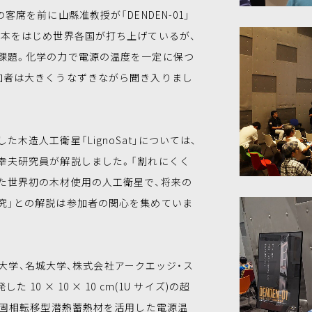
客席を前に山縣准教授が「DENDEN-01」
日本をはじめ世界各国が打ち上げているが、
課題。化学の力で電源の温度を一定に保つ
加者は大きくうなずきながら聞き入りまし
造人工衛星「LignoSat」については、
幸夫研究員が解説しました。「割れにくく
た世界初の木材使用の人工衛星で、将来の
究」との解説は参加者の関心を集めていま
福井大学、名城大学、株式会社アークエッジ・ス
10 × 10 × 10 cm(1U サイズ)の超
-固相転移型潜熱蓄熱材を活用した電源温