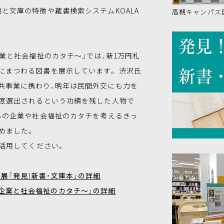
と文庫の特徴や蔵書検索システムKOALA
高槻キャンパス図
業と社会福祉のカタチ～」では、新1万円札
にまつわる図書を展示しています。 渋沢氏
共事業に携わり、晩年は民間外交にも力を
2度選出されるという功績を残した人物で
からの企業や社会福祉のカタチを考えるきっ
めました。
活用してください。
展「発見！新書・文庫本」の詳細
企業と社会福祉のカタチ～」の詳細