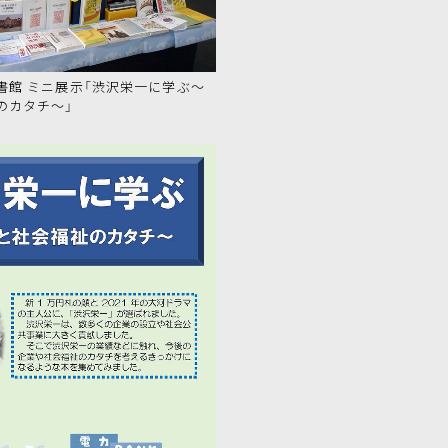
書館 ミニ展示「渋沢栄一に学ぶ～
のカタチ～」