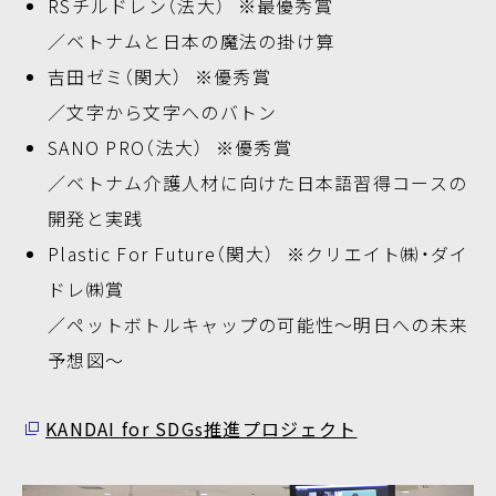
RSチルドレン（法大） ※最優秀賞
／ベトナムと日本の魔法の掛け算
吉田ゼミ（関大） ※優秀賞
／文字から文字へのバトン
SANO PRO（法大） ※優秀賞
／ベトナム介護人材に向けた日本語習得コースの
開発と実践
Plastic For Future（関大） ※クリエイト㈱・ダイ
ドレ㈱賞
／ペットボトルキャップの可能性～明日への未来
予想図～
KANDAI for SDGs推進プロジェクト