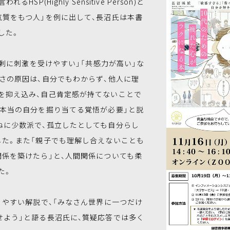
SP(Highly Sensitive Person)と
気質をもつ人」を例に出して、長沼氏は本書
した。
剰に刺激を受けやすい」「共感力が高い」な
さの原因は、自分でもわからず、他人に理
を抑え込み、自己肯定感が持てないことで
、本当の自分を掘り当てる覚悟が必要」と説
ねに少数派で、孤立したとしても自分らし
した。また「親子でも理解し合えないことも
関係を築けたら」と、人間関係についても柔
た。
やすい解説で、「みなさん世界に一つだけ
せよう」と語る長沼氏に、質疑応答では多く