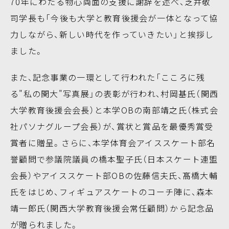
70年にわたる物心両面の支援に謝辞を述べ、芝井敬
司学長も「今後も大学と教育後援会が一体となって協
力しながら、新しい時代を作っていきたい」と挨拶し
ました。
また、記念事業の一環として行われた「こころに残
る"私の関大"写真展」の表彰が行われ、村岡基氏（関西
大学教育後援会会長）と本学OBの南部靖之氏（株式会
社パソナグループ会長）が、賞状と賞品を最優秀賞受
賞者に贈呈。さらに、本学体育会アイススケート部名
誉顧問で参議院議員の橋本聖子氏（日本スケート連盟
会長）やアイススケート部OBの佐藤信夫氏、髙橋大輔
氏をはじめ、フィギュアスケートのコーチ陣に、森本
靖一郎氏（関西大学教育後援会常任顧問）から記念品
が贈られました。