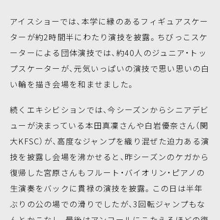
アイスショーでは、本学に縁のあるフィギュアスケー
ターが約2時間半にわたり演技を披露。ちびっこスケ
ーターによる団体演技では、約40人のジュニア・トッ
プスケーターが、元気いっぱいの演技で思い思いの白
い輪を描き会場を和ませました。
続くエキシビションでは、今シーズンからシニアデビ
ューが決まっている本田真凜さんや白岩優奈さん（関
大KFSC）が、高度なジャンプを織り混ぜた迫力ある演
技を披露し会場を沸かせると、昨シーズンのケガから
復帰した宮原さんもフルート・バイオリン・ピアノの
生演奏をバックに貫禄の演技を披露。この日は半年
ぶりの公の場での滑りでしたが、3回転ジャンプもな
んとかこなし、最後はアンコールにこたえるほどの復