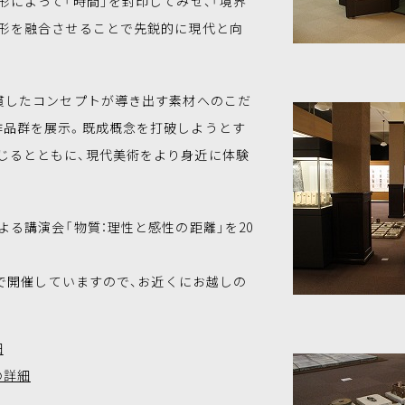
形によって「時間」を封印してみせ、「境界
造形を融合させることで先鋭的に現代と向
一貫したコンセプトが導き出す素材へのこだ
作品群を展示。既成概念を打破しようとす
じるとともに、現代美術をより身近に体験
よる講演会「物質：理性と感性の距離」を20
)まで開催していますので、お近くにお越しの
細
の詳細