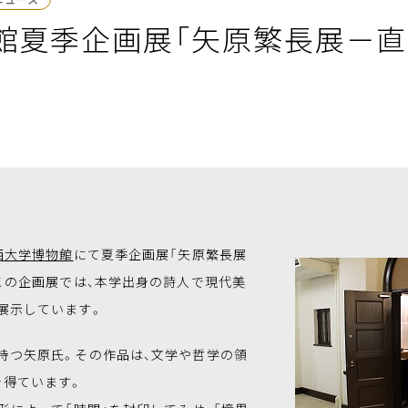
館夏季企画展「矢原繁長展－直
西大学博物館
にて夏季企画展「矢原繁長展
この企画展では、本学出身の詩人で現代美
展示しています。
持つ矢原氏。その作品は、文学や哲学の領
を得ています。