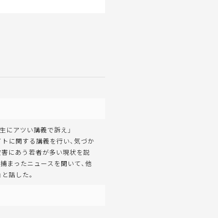
大生にアツい講義で訴え」
イトに関する講義を行い、気づか
被害にあう若者が多い現状を説
で捕まったニュースを聞いて、他
」と話した。