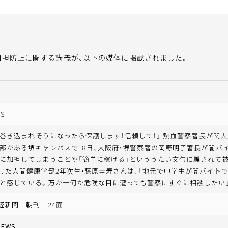
加担防止に関する講義が、以下の媒体に掲載されました。
S
ト"巻き込まれそうになったら保護します！信頼して！」 熱血警察署長が関
部がある堺キャンパスで18日、大阪府・堺警察署の岡野明子署長が闇バ
に加担してしまうことや「簡単に稼げる」といううたい文句に騙されて
けた人間健康学部2年次生・藤原圭寿さんは、「地元で中学生が闇バイト
と感じている。万が一何か危険な目に遭っても警察にすぐに相談したい
産経新聞 朝刊 24面
EWS