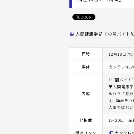
人間健康学部
での闇バイト
日時
12月18日(水)
媒体
カンテレNEW
「「"闇バイ
▼人間健康学
内容
ぬうちに犯罪
明。講義をう
人事ではない
他掲載
1月20日 
関連リンク
カンテレN