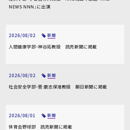
NEWS NNN」に出演
2026/08/02
新聞
人間健康学部・神谷拓教授 読売新聞に掲載
2026/08/02
新聞
社会安全学部・菅 磨志保准教授 朝日新聞に掲載
2026/08/01
新聞
体育会野球部 読売新聞に掲載