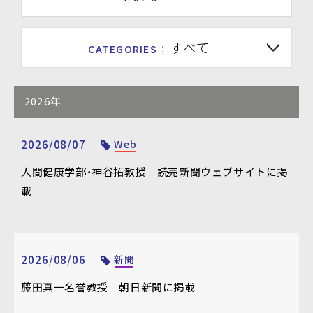
すべて
CATEGORIES
：
2026年
2026/08/07
Web
人間健康学部・神谷拓教授 読売新聞ウェブサイトに掲
載
2026/08/06
新聞
藤田真一名誉教授 朝日新聞に掲載