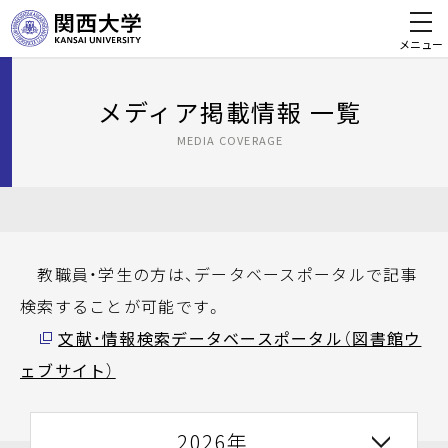
メニュー
メディア掲載情報 一覧
MEDIA COVERAGE
教職員・学生の方は、データベースポータルで記事
検索することが可能です。
文献・情報検索データベースポータル（図書館ウ
ェブサイト）
2026年