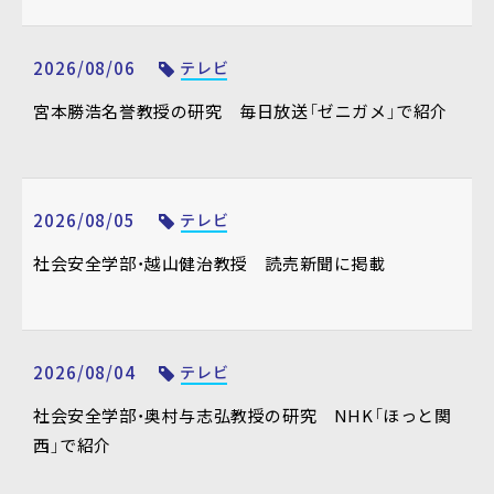
2026/08/06
テレビ
宮本勝浩名誉教授の研究 毎日放送「ゼニガメ」で紹介
2026/08/05
テレビ
社会安全学部・越山健治教授 読売新聞に掲載
2026/08/04
テレビ
社会安全学部・奥村与志弘教授の研究 NHK「ほっと関
西」で紹介