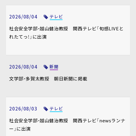
2026/08/04
テレビ
社会安全学部・越山健治教授 関西テレビ「旬感LIVEと
れたてっ！」に出演
2026/08/04
新聞
文学部・多賀太教授 朝日新聞に掲載
2026/08/03
テレビ
社会安全学部・越山健治教授 関西テレビ「newsランナ
ー」に出演