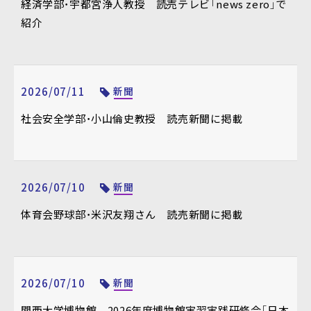
経済学部・宇都宮浄人教授 読売テレビ「news zero」で
紹介
2026/07/11
新聞
社会安全学部・小山倫史教授 読売新聞に掲載
2026/07/10
新聞
体育会野球部・米沢友翔さん 読売新聞に掲載
2026/07/10
新聞
関西大学博物館 2026年度博物館実習実践研修会「日本