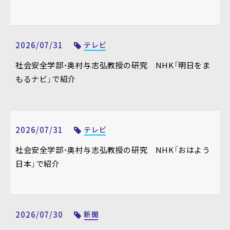
2026/07/31
テレビ
社会安全学部・奥村与志弘教授の研究 NHK「明日をま
もるナビ」で紹介
2026/07/31
テレビ
社会安全学部・奥村与志弘教授の研究 NHK「おはよう
日本」で紹介
2026/07/30
新聞