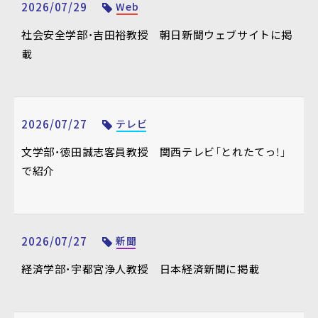
2026/07/29
Web
社会安全学部・吉田裕教授 朝日新聞ウェブサイトに掲
載
2026/07/27
テレビ
文学部・徳田誠志客員教授 関西テレビ「とれたてっ！」
で紹介
2026/07/27
新聞
経済学部・宇都宮浄人教授 日本経済新聞に掲載