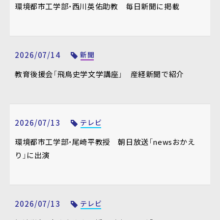
環境都市工学部・西川英佑助教 毎日新聞に掲載
2026/07/14
新聞
教育後援会「飛鳥史学文学講座」 産経新聞で紹介
2026/07/13
テレビ
環境都市工学部・尾崎平教授 朝日放送「newsおかえ
り」に出演
2026/07/13
テレビ