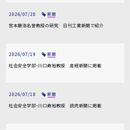
2026/07/20
新聞
宮本勝浩名誉教授の研究 日刊工業新聞で紹介
2026/07/19
新聞
社会安全学部・川口寿裕教授 産経新聞に掲載
2026/07/18
新聞
社会安全学部・川口寿裕教授 読売新聞に掲載