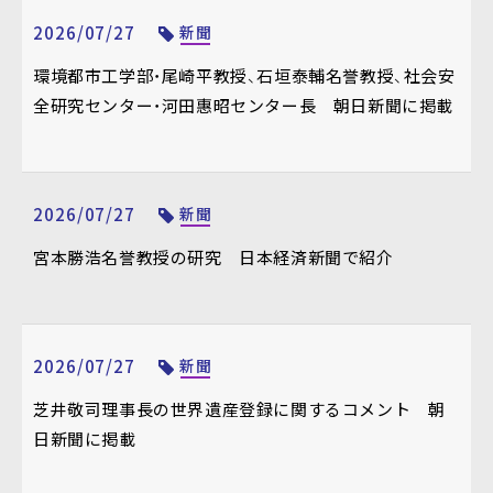
2026/07/27
新聞
環境都市工学部・尾崎平教授、石垣泰輔名誉教授、社会安
全研究センター・河田惠昭センター長 朝日新聞に掲載
2026/07/27
新聞
宮本勝浩名誉教授の研究 日本経済新聞で紹介
2026/07/27
新聞
芝井敬司理事長の世界遺産登録に関するコメント 朝
日新聞に掲載