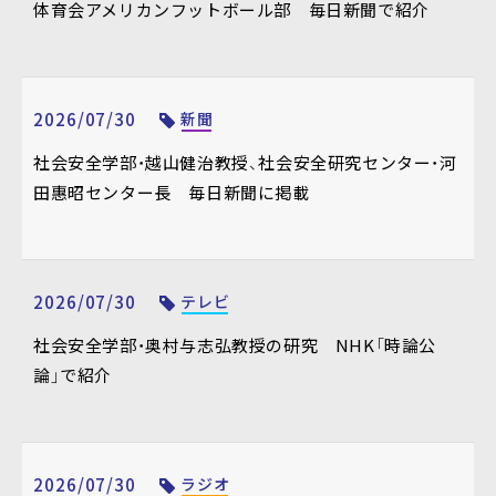
体育会アメリカンフットボール部 毎日新聞で紹介
2026/07/30
新聞
社会安全学部・越山健治教授、社会安全研究センター・河
田惠昭センター長 毎日新聞に掲載
2026/07/30
テレビ
社会安全学部・奥村与志弘教授の研究 NHK「時論公
論」で紹介
2026/07/30
ラジオ