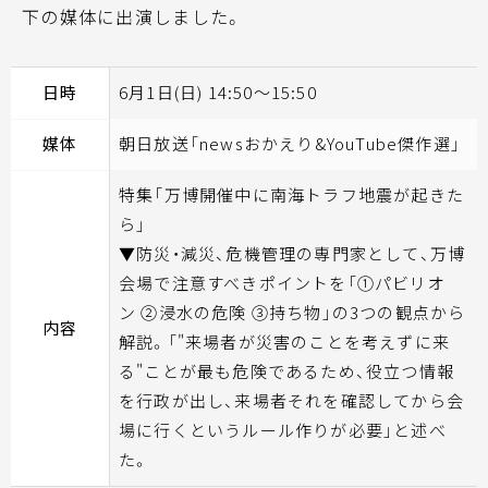
下の媒体に出演しました。
日時
6月1日(日) 14:50～15:50
媒体
朝日放送「newsおかえり&YouTube傑作選」
特集「万博開催中に南海トラフ地震が起きた
ら」
▼防災・減災、危機管理の専門家として、万博
会場で注意すべきポイントを「①パビリオ
ン ②浸水の危険 ③持ち物」の3つの観点から
内容
解説。「"来場者が災害のことを考えずに来
る"ことが最も危険であるため、役立つ情報
を行政が出し、来場者それを確認してから会
場に行くというルール作りが必要」と述べ
た。