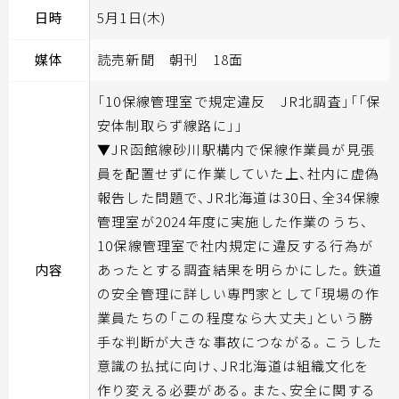
日時
5月1日(木)
媒体
読売新聞 朝刊 18面
「10保線管理室で規定違反 JR北調査」「「保
安体制取らず線路に」」
▼JR函館線砂川駅構内で保線作業員が見張
員を配置せずに作業していた上、社内に虚偽
報告した問題で、JR北海道は30日、全34保線
管理室が2024年度に実施した作業のうち、
10保線管理室で社内規定に違反する行為が
内容
あったとする調査結果を明らかにした。鉄道
の安全管理に詳しい専門家として「現場の作
業員たちの「この程度なら大丈夫」という勝
手な判断が大きな事故につながる。こうした
意識の払拭に向け、JR北海道は組織文化を
作り変える必要がある。また、安全に関する