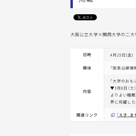
大阪公立大学×関西大学の二大
日時
4月25日(金)
媒体
「阪急沿線情報
「大学のおも
▼3月8日（
内容
よりよい睡眠
界に飛躍した
関連リンク
「えき、ま