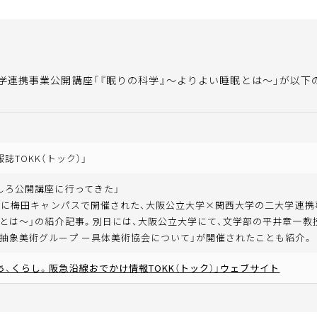
学連携事業公開講座「『眠りの科学』～よりよい睡眠とは～」が以下
誌TOKK（トック）」
しろ公開講座に行ってきた」
土）に梅田キャンパスで開催された、大阪公立大学×関西大学の二大学連携
とは～」の紹介記事。別日には、大阪公立大学にて、文学部の平井章一教
抽象美術グループ ー具体美術協会について」が開催されたことも紹介。
ち、くらし。阪急沿線おでかけ情報TOKK（トック）」ウェブサイト