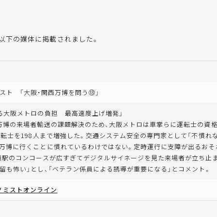
以下の媒体に掲載されました。
スト 「大阪・関西万博を問う⑬」
る大阪メトロの負担 最高速度上げ増発」
万博の来場者輸送の課題解決のため、大阪メトロは車掌らに運転士の資格
運転士を198人まで増強した。交通システム安全の専門家として「不慣れ
万博に行くことに慣れているわけではない。定時運行に支障が出るおそ
洲駅のコンコースが広すぎてデジタルサイネージを見た来場者が立ち止
留も怖い」とし、「ベテラン係員による誘導が重要になる」とコメント。
ノミストオンライン