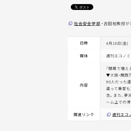
社会安全学部
・吉田裕教授が
日時
4月18日(金)
媒体
週刊エコノミ
「開幕で増え
▼大阪・関西
90人だった
内容
違って乗客も
念。また、夢
ーム上での滞
関連リンク
週刊エコ