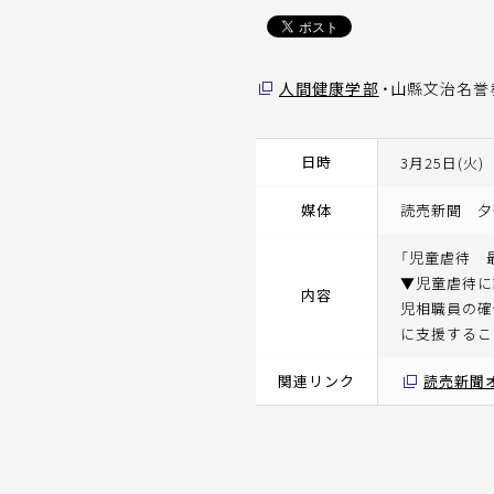
人間健康学部
・山縣文治名誉
日時
3月25日(火)
媒体
読売新聞 夕
「児童虐待 最
▼児童虐待に
内容
児相職員の確
に支援するこ
関連リンク
読売新聞