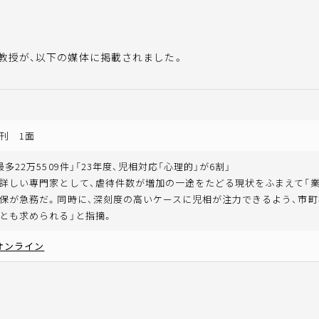
教授が、以下の媒体に掲載されました。
刊 1面
多22万5509件」「23年度、児相対応「心理的」が6割」
詳しい専門家として、虐待件数が増加の一途をたどる現状をふまえて「
保が急務だ。同時に、深刻度の高いケースに児相が注力できるよう、市
とも求められる」と指摘。
オンライン