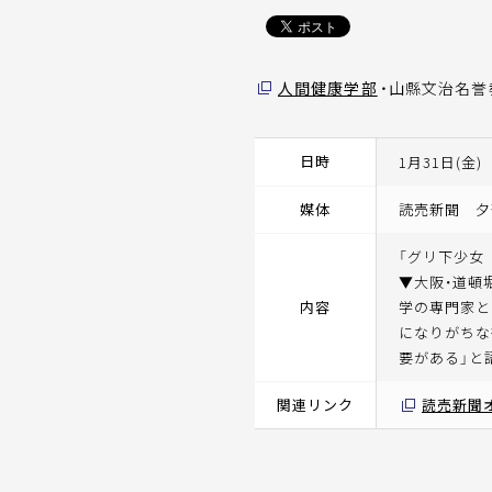
人間健康学部
・山縣文治名誉
日時
1月31日(金)
媒体
読売新聞 夕
「グリ下少女
▼大阪・道頓
内容
学の専門家と
になりがちな
要がある」と
関連リンク
読売新聞