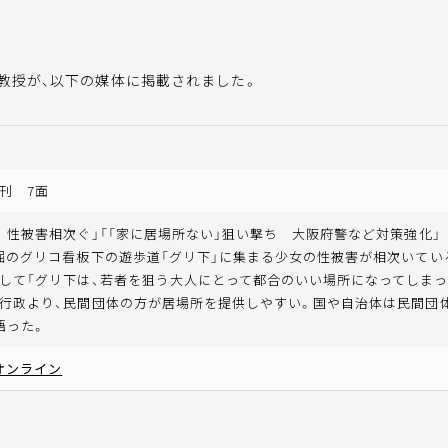
教授が、以下の媒体に掲載されました。
刊 7面
 性被害相次ぐ」「「家に居場所ない」狙い撃ち 大阪府警など対策強化」
堀のグリコ看板下の遊歩道「グリ下」に集まる少女の性被害が相次いてい
して「グリ下は、若者を狙う大人にとって都合のいい場所になってしまっ
行政より、民間団体の方が居場所を提供しやすい。国や自治体は民間団
語った。
オンライン