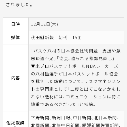
されました。
日時
12月12日(木)
媒体
秋田魁新報 朝刊 15面
「バスケ八村の日本協会批判問題 支援や意
思疎通不足」「協会、迫られる態勢見直し」
▼米プロバスケットボールNBAレーカーズ
の八村塁選手が日本バスケットボール協会
内容
を批判した騒動について、リスクマネジメン
トの専門家として「二度と出てこないかもし
れない逸材には、コミュニケーションは特に
慎重であるべきだった」と指摘。
下野新聞、新潟日報、中日新聞、北日本新聞、
他掲載媒
北國新聞、北陸中日新聞、愛媛新聞佐賀新聞、