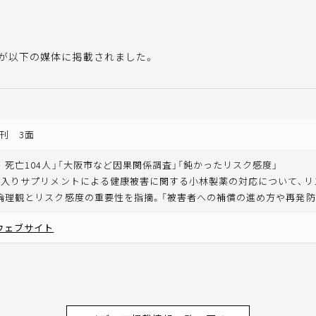
授が以下の媒体に掲載されました。
刊 3面
 死亡104人」「大阪市など因果関係調査」「鈍かったリスク感度」
分入りサプリメントによる健康被害に関する小林製薬の対応について、
倫理観とリスク感度の重要性を指摘。「被害者への補償の進め方や再発防
ウェブサイト