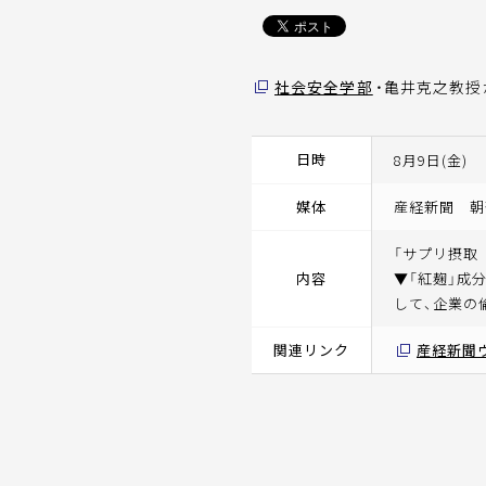
社会安全学部
・亀井克之教
日時
8月9日(金)
媒体
産経新聞 朝
「サプリ摂取
内容
▼「紅麹」成
して、企業の
関連リンク
産経新聞