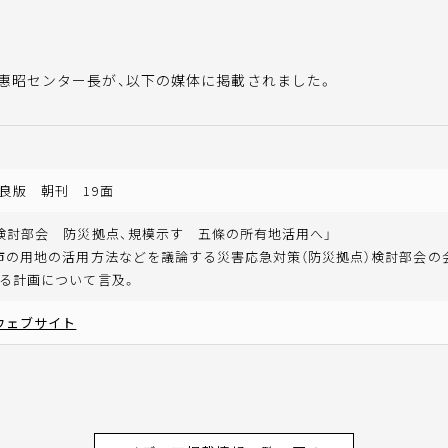
田惠昭センター長が、以下の媒体に掲載されました。
良版 朝刊 19面
検討部会 防災拠点、規模示す 五條の所有地活用へ」
市の用地の活用方法などを議論する災害応急対策（防災拠点）検討部会の
る計画について言及。
ウェブサイト