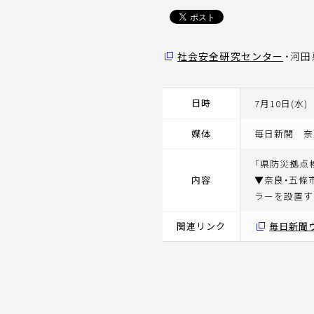
社会安全研究センター
・河
日時
7月10日(水)
媒体
毎日新聞 奈
「県防災拠点
内容
▼奈良・五條
ラーを設置す
関連リンク
毎日新聞