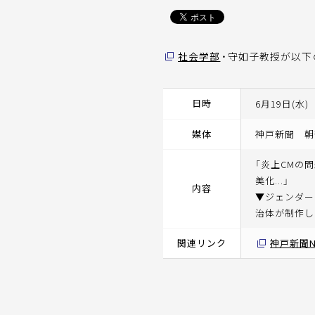
社会学部
・守如子教授が以下
日時
6月19日(水)
媒体
神戸新聞 朝
「炎上CMの
美化...」
内容
▼ジェンダー
治体が制作し
関連リンク
神戸新聞N