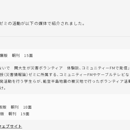
授ゼミの活動が以下の媒体で紹介されました。
庫版 朝刊 15面
ないで 関大生が災害ボランティア 体験談、コミュニティーFMで発信」
授（災害情報論）ゼミに所属する、コミュニティーFMやケーブルテレビ
発活動を行う学生らが、能登半島地震の被災地で行ったボランティア活
け。
大阪版 朝刊 18面
賀版 朝刊 19面
ウェブサイト