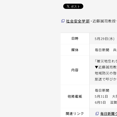
社会安全学部
・近藤誠司教
日時
5月29日(水)
媒体
毎日新聞 兵
「被災地忘れ
▼近藤誠司教
内容
地域防災の啓
放送で呼びか
毎日新聞
他掲載紙
5月31日 
6月5日 滋
関連リンク
毎日新聞