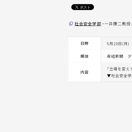
社会安全学部
・一井康二教
日時
5月20日(月)
媒体
産経新聞 夕
「立場を変え
内容
▼社会安全学